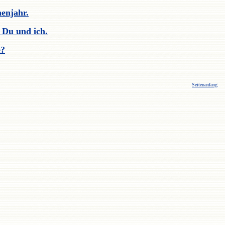
enjahr.
 Du und ich.
e?
Seitenanfang