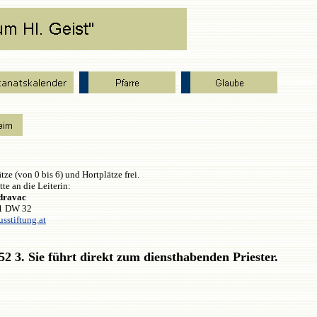
e (von 0 bis 6) und Hortplätze frei.
tte an die Leiterin:
dravac
51 DW 32
sstiftung.at
52 3. Sie führt direkt zum diensthabenden Priester.