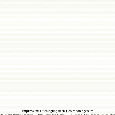
Impressum:
Offenlegung nach § 25 Mediengesetz;
daktion: Pfarre Schmelz - "Zum Heiligen Geist", 1160 Wien, Klausgasse 18. Telefo