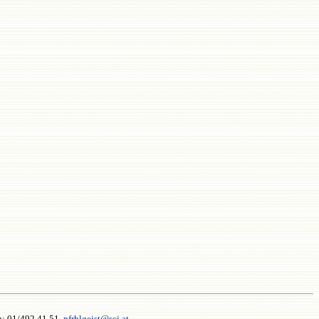
n: 01/492 41 51.
pfrhlgeist@scj.at
,