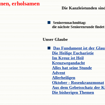
önen, erholsamen
Die Kanzleistunden sin
Seniorennachmittag:
die nächste Seniorenrunde findet
Unser Glaube
Das Fundament ist der Gla
Die Heilige Eucharistie
Im Kreuz ist Heil
Kreuzwegandacht
Alles hat seine Stunde
Advent
Allerheiligen
Oktober - Rosenkranzmonat
Aus dem Gebetsschatz der K
Die bisherigen Themen