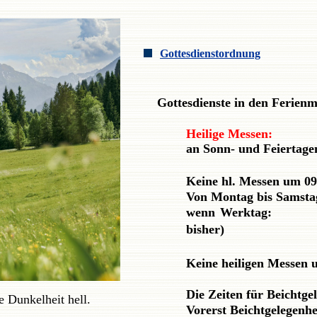
Gottesdienstordnung
Gottesdienste in den
Ferienm
Heilige Messen:
an Sonn- und Feiertag
12.00 Uhr i
Keine hl. Messen um 09
Von Montag bis Samsta
wenn Werktag: 1
bisher)
anschließ
Keine heiligen Messen 
Die Zeiten für Beichtg
 Dunkelheit hell.
Vorerst Beichtgelegenh